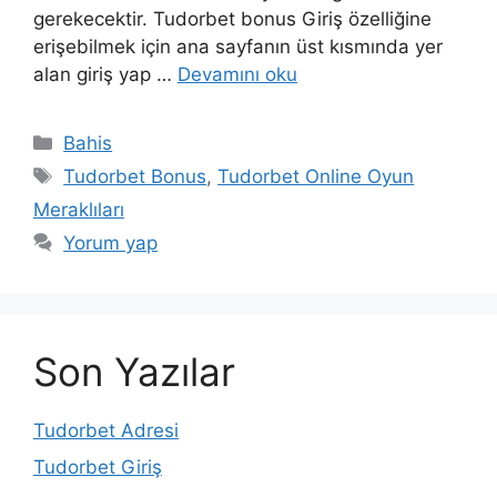
gerekecektir. Tudorbet bonus Giriş özelliğine
erişebilmek için ana sayfanın üst kısmında yer
alan giriş yap …
Devamını oku
Kategoriler
Bahis
Etiketler
Tudorbet Bonus
,
Tudorbet Online Oyun
Meraklıları
Yorum yap
Son Yazılar
Tudorbet Adresi
Tudorbet Giriş