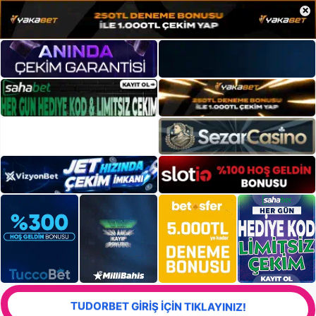
×
TUDORBET GİRİŞ İÇİN TIKLAYINIZ!