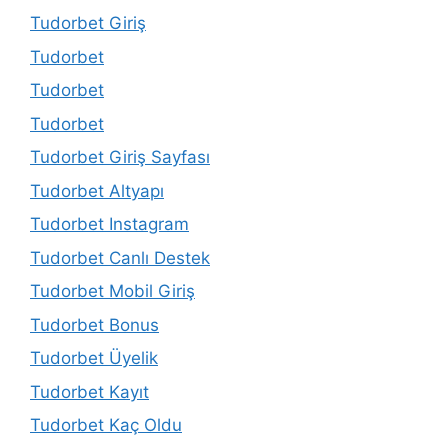
Tudorbet Giriş
Tudorbet
Tudorbet
Tudorbet
Tudorbet Giriş Sayfası
Tudorbet Altyapı
Tudorbet Instagram
Tudorbet Canlı Destek
Tudorbet Mobil Giriş
Tudorbet Bonus
Tudorbet Üyelik
Tudorbet Kayıt
Tudorbet Kaç Oldu