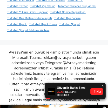
Tudorbet Rulet Oyunu
Tudorbet Spor Bahisleri
Tudorbet TV
Tudorbet Twitter
Tudorbet Vip Casino
Tudorbet Yenilenen Giriş Adresi
Tudorbet Yüksek Limitli Kuponlar
Tudorbet Ödeme Seçenekleri
Tudorbet Özel Kullanıcı Memnuniyeti
Tudorbet Üye Bonusu
Tudorbet Üyelik
Tudorbet Üyelik Formu
Tudorbet Şikayet
Tudorbet Şikayet Bildirme Yöntemi
Avrasya'nın en büyük reklam platformunda olmak için
Microsoft Teams:
reklam@avrasyamarketing.com
adresimizden veya Telegram: @Avrasyamarketing
adresimizden irtibat kurabilirsiniz. (Tek iletişim
adreslerimiz teams / telegram ve mail adresimizdir.
Harici hiçbir iletişim adresimiz bulunmamaktadır.
Lütfen itibar etmeyiniz.) Türkiye yasalarına göre 7258
sayılı kanun uyarınca yasa dışı bahis oynamanın
cezaları mevcuttur. Şu an bulunduğunuz site hiç bir
şekilde illegal bahis oyunları oynatmıyor ve oynamaya
aracı olmuyordur.
ultibahis
|
savabet
|
visioncasino
|
×