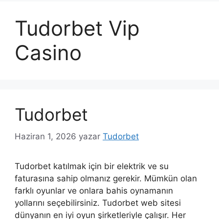
Tudorbet Vip
Casino
Tudorbet
Haziran 1, 2026
yazar
Tudorbet
Tudorbet katılmak için bir elektrik ve su
faturasına sahip olmanız gerekir. Mümkün olan
farklı oyunlar ve onlara bahis oynamanın
yollarını seçebilirsiniz. Tudorbet web sitesi
dünyanın en iyi oyun şirketleriyle çalışır. Her