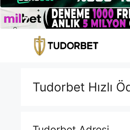
İçeriğe
atla
Tudorbet Hızlı 
Tudorbet Adresi