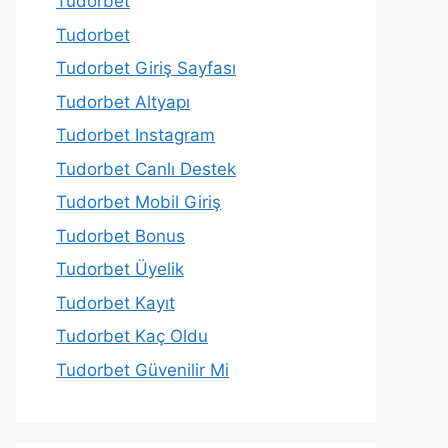
Tudorbet
Tudorbet
Tudorbet Giriş Sayfası
Tudorbet Altyapı
Tudorbet Instagram
Tudorbet Canlı Destek
Tudorbet Mobil Giriş
Tudorbet Bonus
Tudorbet Üyelik
Tudorbet Kayıt
Tudorbet Kaç Oldu
Tudorbet Güvenilir Mi