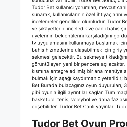
sonucuna varılabilir. Tudor Bet Sonuç olar
Tudor Bet kullanıcı yorumları, mevcut canlı b
sunarak, kullanıcılarının özel ihtiyaçlarını 
incelemeler genellikle olumludur. Tudor Bet
ve şikâyetlerini inceledik ve canlı bahis ş
üyelerinin beklentilerini karşıladığını gör
tv uygulamasını kullanmaya başlamak için a
bahis hizmetlerine ulaşabilmek için giriş 
sekmesi gelecektir. Bu sekmeye tıkladığı
görüntüleyen yeni bir pencere açılacaktır.
kısmına entegre edilmiş bir ana menüye sa
bulmak için aşağı kaydırmanız yeterlidir; 
Bet Burada bulacağınız oyun duyuruları, 3
gibi oyunla ilgili ayrıntılar sağlar. Tüm ma
​​basketbol, ​​tenis, voleybol ve daha fazlas
erişebilirler. Tudor Bet Canlı yayınlar. Tud
Tudor Bet Oyun Pro