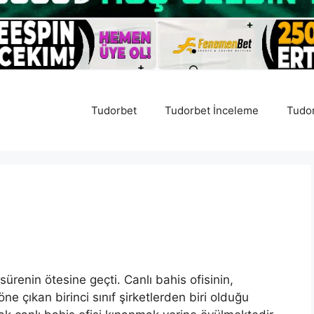
Tudorbet
Tudorbet İnceleme
Tudor
renin ötesine geçti. Canlı bahis ofisinin,
ne çıkan birinci sınıf şirketlerden biri olduğu