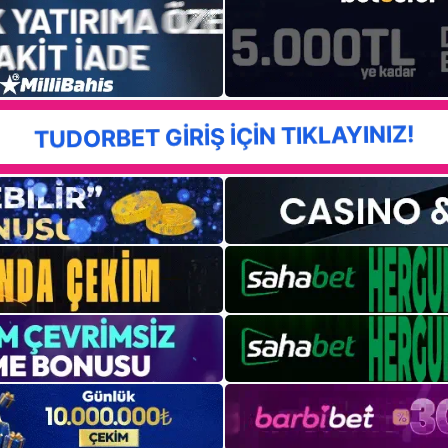
TUDORBET GİRİŞ İÇİN TIKLAYINIZ!