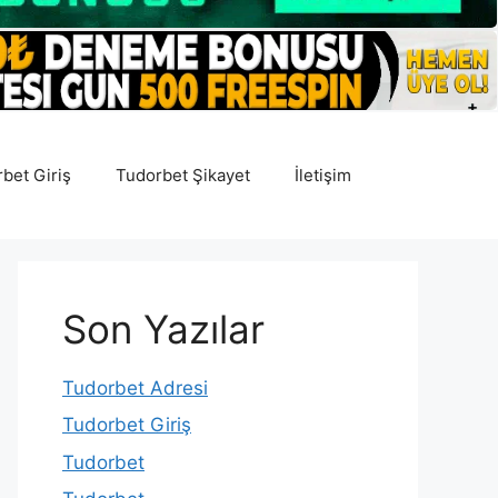
bet Giriş
Tudorbet Şikayet
İletişim
Son Yazılar
Tudorbet Adresi
Tudorbet Giriş
Tudorbet